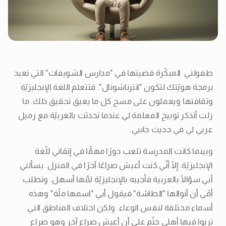
طفولتي المبكّرة قضيتها في "مدارس الشويفات" التي تعيد
برمجة هويّتك لتكون "انترناشونال". فتتعلم اللغة الإنجليزيّة
وثقافتها ويعملون على مسح كل ما يعيق تحقيق ذلك. ما
زلت أتذكر توبيخ المعلمة لي عندما تحدثت بالعربيّة مع زميل
عربي لي في حديث جانبي.
وبينما كانت المدرسة تلعب دورًا مهمًّا في إتقاني للّغة
الإنجليزيّة. إلّا أنّي كنت أعيش صراعًا آخرًا في المنزل. يسألني
أبي سؤالًا بالعربية فأجيبه بالإنجليزيّة لأنها أسهل. وتطلب
أمّي أن أنوالها "الطاسّة" فيقول أبي "اسمها ملّة" وهذه
أسماء مختلفة لنفس الوعاء. ولكن اختلاف المناطق التي
تربوا فيها أهلي حتّم علي أن أعيش صراع آخر وهو صراع