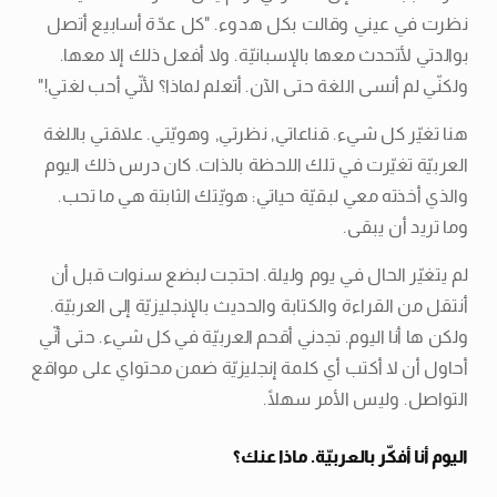
نظرت في عيني وقالت بكل هدوء. "كل عدّة أسابيع أتصل
بوالدتي لأتحدث معها بالإسبانيّة. ولا أفعل ذلك إلا معها.
ولكنّي لم أنسى اللغة حتى الآن. أتعلم لماذا؟ لأنّي أحب لغتي!"
هنا تغيّر كل شيء. قناعاتي, نظرتي, وهويّتي. علاقتي باللغة
العربيّة تغيّرت في تلك اللحظة بالذات. كان درس ذلك اليوم
والذي أخذته معي لبقيّة حياتي: هويّتك الثابتة هي ما تحب.
وما تريد أن يبقى.
لم يتغيّر الحال في يوم وليلة. احتجت لبضع سنوات قبل أن
أنتقل من القراءة والكتابة والحديث بالإنجليزيّة إلى العربيّة.
ولكن ها أنا اليوم. تجدني أقحم العربيّة في كل شيء. حتى أنّي
أحاول أن لا أكتب أي كلمة إنجليزيّة ضمن محتواي على مواقع
التواصل. وليس الأمر سهلًا.
اليوم أنا أفكّر بالعربيّة. ماذا عنك؟