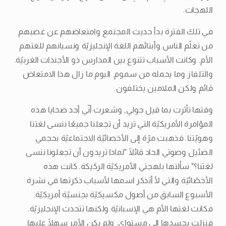
اللهجات.
في تلك الفترة بدأ حديث المجتمع وامتعاضهم عن غضبهم
من تعلّم الناس وأبنائهم اللغة الإنجليزيّة ونسيانهم للغتهم
الأم. وكانت الأسباب تتنوع بين المدارس ذو الأجندات الغربيّة.
والتلفاز وما يحمله من سموم. اليوم ما زال هذا الامتعاض
قائم ولكن الملامين يختلفون.
وقتها تأثرت بما قيل حولي, وشعرت أنّي أحد ضحايا هذه
المؤامرة الأمريكيّة التي تريد أن تجعلنا جميعًا ننسى لغتنا
وهويّتنا. فذهبت مرّة إلى الأخصائيّة الاجتماعيّة بحجمي
الضئيل وصوتي الحاد قائلًا "لماذا تريدون أن تجعلونا ننسى
لغتنا؟" سألتها بلهجتي الأمريكيّة الركيكة. كانت هذه
الأخصّائيّة والتي لأ أتذكر اسمها لأسباب ذكرتها في نشرة
الأسبوع السابق من أصول مكسيكيّة بجنسيّة أمريكيّة.
فكانت لغتها الأم هي الإسبانيّة ولكنها تتحدث الإنجليزيّة.
فنزلت بجسدها إلى مستواي. ولم يكن الأمر سهلًا عليها.