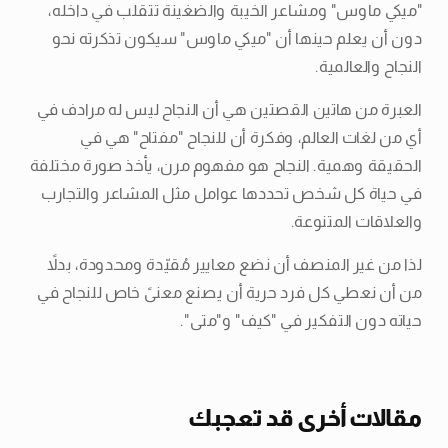
"ميكي ماوس" ومشاعر الخيبة والضغينة تتقلب في داخله،
دون أن يعلم حينها أن "ميكي ماوس" سيكون تذكرته نحو
النجاح والعالمية.
العبرة من هاتين القصتين هي أن النجاح ليس له مرادف في
أي من لغات العالم، وفكرة أن للنجاح "مفتاح" هي في
الحقيقة وهمية. النجاح هو مفهوم مرن، يأخذ صورة مختلفة
في حياة كل شخص تحددها عوامل مثل المشاعر والتجارب
والعلاقات المتنوعة.
لذا من غير المنصف أن نضع معايير مُقيّدة ومحدودة، بدلاً
من أن نعطي كل فرد حرية أن يصنع معنىً خاص للنجاح في
حياته دون التفكير في "كيف" و"متى".
مقالات أخرى قد تعجبك