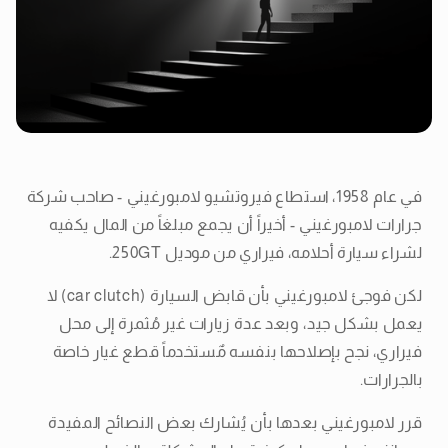
في عام 1958، استطاع فيروتشيو لامبورغيني - صاحب شركة
جرارات لامبورغيني - أخيراً أن يجمع مبلغاً من المال يكفيه
لشراء سيارة أحلامه، فيراري من موديل 250GT.
لكن فوجئ لامبورغيني بأن قابض السيارة (car clutch) لا
يعمل بشكل جيد، وبعد عدة زيارات غير مُثمرة إلى محل
فيراري، نجح بإصلاحها بنفسه مٌستخدماً قطع غيار خاصة
بالجرارات.
قرر لامبورغيني بعدها بأن يُشارك بعض النصائح المفيدة