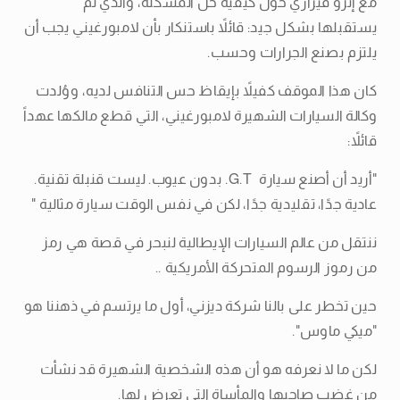
مع إنزو فيراري حول كيفية حل المشكلة، والذي لم
يستقبلها بشكل جيد: قائلاً باستنكار بأن لامبورغيني يجب أن
يلتزم بصنع الجرارات وحسب.
كان هذا الموقف كفيلاً بإيقاظ حس التنافس لديه، ووُلدت
وكالة السيارات الشهيرة لامبورغيني، التي قطع مالكها عهداً
قائلاً:
"أريد أن أصنع سيارة G.T. بدون عيوب. ليست قنبلة تقنية.
عادية جدًا، تقليدية جدًا، لكن في نفس الوقت سيارة مثالية "
ننتقل من عالم السيارات الإيطالية لنبحر في قصة هي رمز
من رموز الرسوم المتحركة الأمريكية ..
حين تخطر على بالنا شركة ديزني، أول ما يرتسم في ذهننا هو
"ميكي ماوس".
لكن ما لا نعرفه هو أن هذه الشخصية الشهيرة قد نشأت
من غضب صاحبها والمأساة التي تعرض لها.