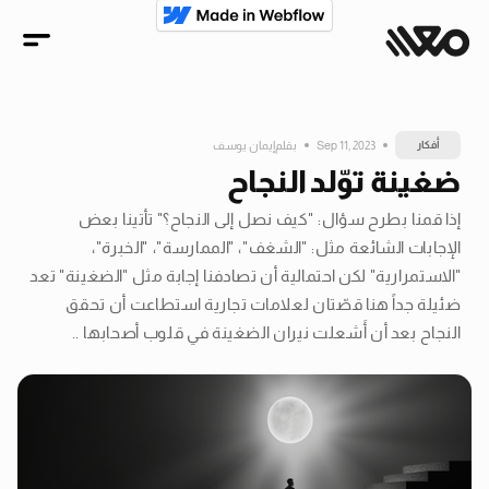
أفكار
Sep 11, 2023
بقلم
إيمان يوسف
ضغينة توّلد النجاح
إذا قمنا بطرح سؤال: "كيف نصل إلى النجاح؟" تأتينا بعض
الإجابات الشائعة مثل: "الشغف"، "الممارسة"، "الخبرة"،
"الاستمرارية" لكن احتمالية أن تصادفنا إجابة مثل "الضغينة" تعد
ضئيلة جداً هنا قصّتان لعلامات تجارية استطاعت أن تحقق
النجاح بعد أن أَشعلت نيران الضغينة في قلوب أصحابها ..