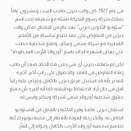
في عام 1927، كان والت ديزني صاحب الست وعشرون عاماً
يمتلك شركة رسوم مُتحركة ناشئة مع شقيقه تحت اسم
"ستوديو الأخوين ديزني". بعد عامٍ من الافتتاح، تمكن والت
ديزني من التفاوض على عقد لصنع سلسلة من الأفلام
القصيرة مع شركة تسمى وينكلر، وصنع شخصية حظت
على بعض الشهرة آنذاك باسم "أوزوالد الأرنب المحظوظ"
لكن لم يصادف ديزني أي شيء من هذا الحظ، فبعد أن طلب
إعادة التفاوض في العقد والحصول على راتبٍ أكبر، أخبره
المدير بأنه قد استبدل فريق ديزني بالكامل وعرض عليه راتباً
أقل في حال أراد الاحتفاظ بوظيفته، كما أنه أخبره بأن جميع
حقوق شخصية أوزوالد تنتمي لشركة وينكلر وليس له.
استقال ديزني غاضباً وقرر الاكتفاء بالعمل في الاستوديو
الخاص به. وأثناء رحلة العودة بالقطار إلى مدينة نيويورك أعاد
تصميم شخصية أوزوالد الأرنب بالكامل وحوّله إلى الفأر